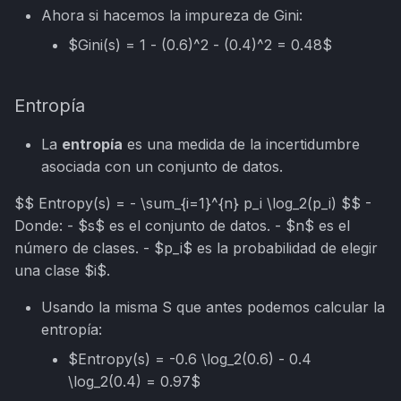
Ahora si hacemos la impureza de Gini:
$Gini(s) = 1 - (0.6)^2 - (0.4)^2 = 0.48$
Entropía
La
entropía
es una medida de la incertidumbre
asociada con un conjunto de datos.
$$ Entropy(s) = - \sum_{i=1}^{n} p_i \log_2(p_i) $$ -
Donde: - $s$ es el conjunto de datos. - $n$ es el
número de clases. - $p_i$ es la probabilidad de elegir
una clase $i$.
Usando la misma S que antes podemos calcular la
entropía:
$Entropy(s) = -0.6 \log_2(0.6) - 0.4
\log_2(0.4) = 0.97$