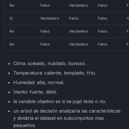
No
Falso
Verdadero
Falso
F
Sí
Verdadero
Falso
Falso
V
No
Falso
Verdadero
Falso
F
No
Falso
Verdadero
Falso
F
Clima: soleado, nublado, lluvioso.
Temperatura: caliente, templado, frío.
Humedad: alta, normal.
Viento: fuerte, débil.
la variable objetivo es si se jugó tenis o no.
un arbol de decisión analizaría las características
y dividiría el dataset en subconjuntos mas
pequeños.