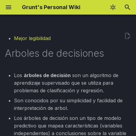
Grunt's Personal Wiki
I
n
Mejor legibilidad
Fundamentos de
Cloud Hacking
BSCP Preparation
Armando un árbol de
Android Pentesting Setup
i
explotación
decisión
Arboles de decisiones
c
AWS Enumeration
BSCP Practitioner Labs
BurpSuite Regex
CVE-2026-42980 WMI
Cheatsheet
Impuridad de Gini
i
Underflow (EN)
AWS Attacking
OAuth Hijacking Notes
a
Los
árboles de decisión
son un algoritmo de
Jobs Interview Tips
Entropía
aprendizaje supervisado que se utiliza para
CVE-2026-42980 WMI
AppSec KPI & Metrics
eJPT Notes
l
problemas de clasificación y regresión.
Underflow (ES)
Gaming Settings
Information Gain o
i
Ganancia de Información
Son conocidos por su simplicidad y facilidad de
Bug Bounty Resources
OSCP Preparation
z
XSS Payloads
interpretación de arbol.
Armando el arbol
CORS PoC
Los árboles de decisión son un tipo de modelo
a
Windows Hacking
predictivo que mapea características (variables
n
Asunciones de los árboles
independientes) a conclusiones sobre la variable