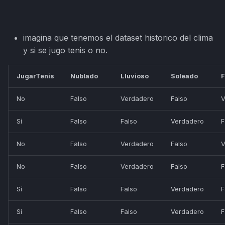
imagina que tenemos el dataset historico del clima
y si se jugo tenis o no.
JugarTenis
Nublado
Lluvioso
Soleado
F
No
Falso
Verdadero
Falso
V
Sí
Falso
Falso
Verdadero
F
No
Falso
Verdadero
Falso
V
No
Falso
Verdadero
Falso
F
Sí
Falso
Falso
Verdadero
F
Sí
Falso
Falso
Verdadero
F