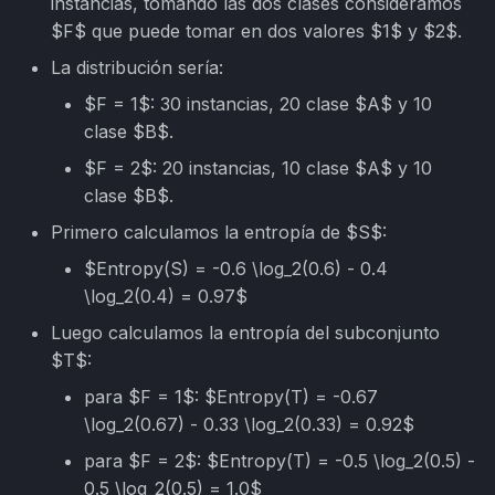
instancias, tomando las dos clases consideramos
$F$ que puede tomar en dos valores $1$ y $2$.
La distribución sería:
$F = 1$: 30 instancias, 20 clase $A$ y 10
clase $B$.
$F = 2$: 20 instancias, 10 clase $A$ y 10
clase $B$.
Primero calculamos la entropía de $S$:
$Entropy(S) = -0.6 \log_2(0.6) - 0.4
\log_2(0.4) = 0.97$
Luego calculamos la entropía del subconjunto
$T$:
para $F = 1$: $Entropy(T) = -0.67
\log_2(0.67) - 0.33 \log_2(0.33) = 0.92$
para $F = 2$: $Entropy(T) = -0.5 \log_2(0.5) -
0.5 \log_2(0.5) = 1.0$