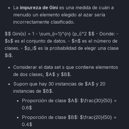
La
impureza de Gini
es una medida de cuán a
menudo un elemento elegido al azar sería
incorrectamente clasificado.
$$ Gini(s) = 1 - \sum_{i=1}^{n} (p_i)^2 $$ - Donde: -
$s$ es el conjunto de datos. - $n$ es el número de
clases. - $p_i$ es la probabilidad de elegir una clase
$i$.
Considerar el data set s que contiene elementos
de dos clases, $A$ y $B$.
Supon que hay 30 instancias de $A$ y 20
instancias de $B$.
Proporción de clase $A$: $\frac{30}{50} =
0.6$
Proporción de clase $B$: $\frac{20}{50} =
0.4$