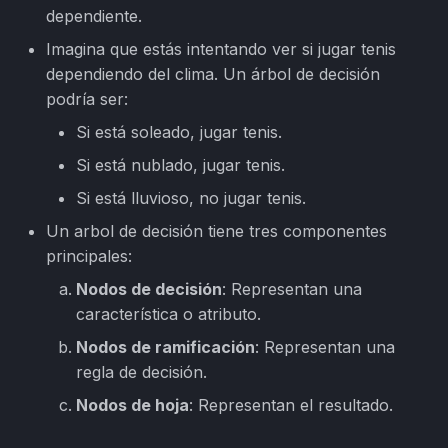
PrivEsc Cheatsheet
de decisión
d
dependiente.
Imagina que estás intentando ver si jugar tenis
o
Havoc C2 101
dependiendo del clima. Un árbol de decisión
b
podría ser:
Scripts & Exploits
ú
Si está soleado, jugar tenis.
DNS Spoofing
s
Si está nublado, jugar tenis.
q
Si está lluvioso, no jugar tenis.
Subdomain Enumeration
Un arbol de decisión tiene tres componentes
u
principales:
e
Nodos de decisión
: Representan una
d
característica o atributo.
a
Nodos de ramificación
: Representan una
regla de decisión.
Nodos de hoja
: Representan el resultado.