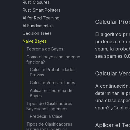
Rust: Closures
Rust: Smart Pointers
AI for Red Teaming
Calcular Pro
AI Fundamentals
Decision Trees
El algoritmo pr
Naive Bayes
pertenezca a un
spam, la probab
Teorema de Bayes
sea spam es 0.
Como el bayesiano ingenuo
funciona?
Calcular Probabilidades
Calcular Vero
Previas
Calcular Verosimilitudes
A continuación, 
Aplicar el Teorema de
determinar la p
Bayes
una clase espec
Tipos de Clasificadores
spam? ¿Cuál es 
Bayesianos Ingenuos
Predecir la Clase
Tipos de Clasificadores
Aplicar el T
Bayesianos Ingenuos