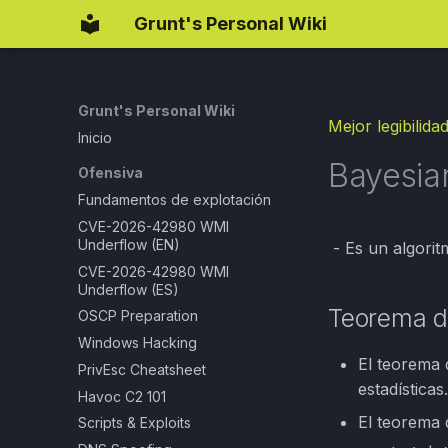
Grunt's Personal Wiki
Grunt's Personal Wiki
Mejor legibilida
Inicio
Bayesia
Ofensiva
Fundamentos de explotación
CVE-2026-42980 WMI
Underflow (EN)
- Es un algorit
CVE-2026-42980 WMI
Underflow (ES)
Teorema d
OSCP Preparation
Windows Hacking
El teorema 
PrivEsc Cheatsheet
estadísticas.
Havoc C2 101
El teorema 
Scripts & Exploits