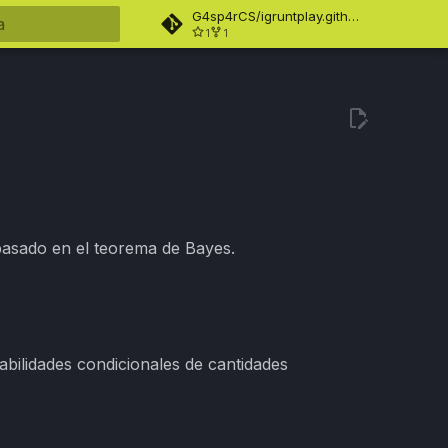
G4sp4rCS/igruntplay.github.io
1
1
ndo búsqueda
 basado en el teorema de Bayes.
bilidades condicionales de cantidades