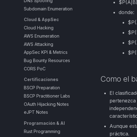
DNS Spoofing
$P(A|B)
Subdomain Enumeration
donde:
Cloud & AppSec
$P(
Cloud Hacking
$P(
AWS Enumeration
$P(
AWS Attacking
$P(
AppSec KPI & Metrics
Bug Bounty Resources
CORS PoC
Como el b
Certificaciones
BSCP Preparation
El clasific
BSCP Practitioner Labs
pertenezca 
OAuth Hijacking Notes
independenc
eJPT Notes
característ
Programación & AI
Aunque esta
Rust Programming
práctica.