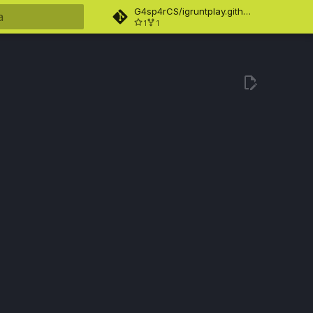
G4sp4rCS/igruntplay.github.io
1
1
ndo búsqueda