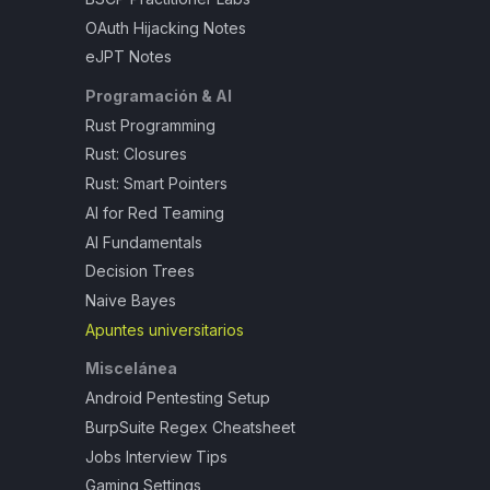
OAuth Hijacking Notes
eJPT Notes
Programación & AI
Rust Programming
Rust: Closures
Rust: Smart Pointers
AI for Red Teaming
AI Fundamentals
Decision Trees
Naive Bayes
Apuntes universitarios
Miscelánea
Android Pentesting Setup
BurpSuite Regex Cheatsheet
Jobs Interview Tips
Gaming Settings