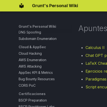
OSCP Preparation
Grunt's Personal Wiki
Windows Hacking
PrivEsc Cheatsheet
Havoc C2 101
Apuntes 
Scripts & Exploits
Grunt's Personal Wiki
DNS Spoofing
Subdomain Enumeration
Cloud & AppSec
Calculus II
Cloud Hacking
Chat GPT p
AWS Enumeration
LaTeX Chea
AWS Attacking
Ejercicios 
AppSec KPI & Metrics
Paradigmas
Bug Bounty Resources
CORS PoC
Script encu
Certificaciones
BSCP Preparation
BSCP Practitioner Labs