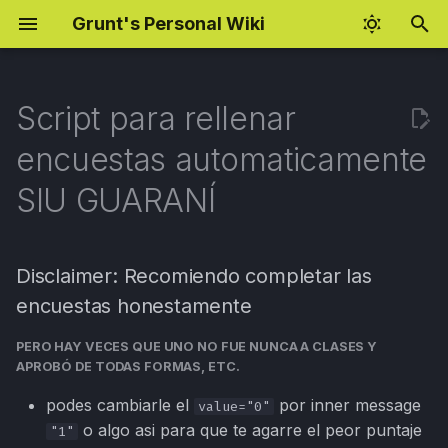
Grunt's Personal Wiki
I
n
Script para rellenar
Fundamentos de
Cloud Hacking
BSCP Preparation
Rust Programming
Android Pentesting Setup
i
encuestas automaticamente
explotación
c
AWS Enumeration
BSCP Practitioner Labs
Rust: Closures
BurpSuite Regex
SIU GUARANÍ
CVE-2026-42980 WMI
Cheatsheet
i
Underflow (EN)
AWS Attacking
OAuth Hijacking Notes
Rust: Smart Pointers
a
Jobs Interview Tips
Disclaimer: Recomiendo completar las
CVE-2026-42980 WMI
AppSec KPI & Metrics
eJPT Notes
AI for Red Teaming
l
encuestas honestamente
Underflow (ES)
Gaming Settings
i
Bug Bounty Resources
AI Fundamentals
PERO HAY VECES QUE UNO NO FUE NUNCA A CLASES Y
OSCP Preparation
z
XSS Payloads
APROBÓ DE TODAS FORMAS, ETC.
CORS PoC
Decision Trees
a
Windows Hacking
podes cambiarle el
por inner message
value="0"
n
Naive Bayes
o algo asi para que te agarre el peor puntaje
"1"