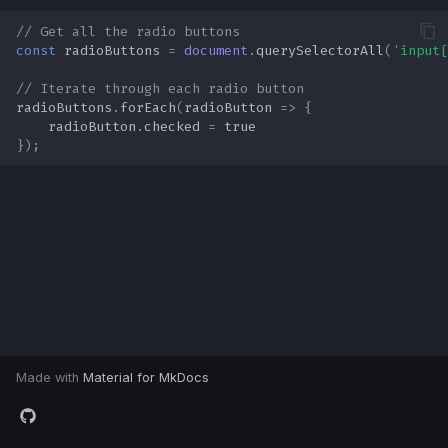
PrivEsc Cheatsheet
d
Apuntes universitarios
// Get all the radio buttons
const
radioButtons
=
document
.
querySelectorAll
(
'input[
o
Havoc C2 101
b
// Iterate through each radio button
Scripts & Exploits
radioButtons
.
forEach
(
radioButton
=>
{
ú
radioButton
.
checked
=
true
});
DNS Spoofing
s
q
Subdomain Enumeration
u
e
d
a
Made with
Material for MkDocs