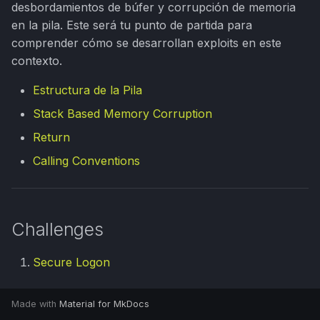
PrivEsc Cheatsheet
desbordamientos de búfer y corrupción de memoria
d
Apuntes universitarios
en la pila. Este será tu punto de partida para
o
Havoc C2 101
comprender cómo se desarrollan exploits en este
contexto.
b
Scripts & Exploits
ú
Estructura de la Pila
DNS Spoofing
Stack Based Memory Corruption
s
Return
q
Subdomain Enumeration
Calling Conventions
u
e
d
Challenges
a
Secure Logon
Made with
Material for MkDocs