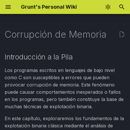
Grunt's Personal Wiki
I
n
Corrupción de Memoria
Fundamentos de
Cloud Hacking
BSCP Preparation
Rust Programming
Android Pentesting Setup
i
explotación
c
AWS Enumeration
BSCP Practitioner Labs
Rust: Closures
BurpSuite Regex
Introducción a la Pila
CVE-2026-42980 WMI
Cheatsheet
i
Underflow (EN)
AWS Attacking
OAuth Hijacking Notes
Rust: Smart Pointers
Los programas escritos en lenguajes de bajo nivel
a
Jobs Interview Tips
como C son susceptibles a errores que pueden
CVE-2026-42980 WMI
AppSec KPI & Metrics
eJPT Notes
AI for Red Teaming
l
provocar corrupción de memoria. Este fenómeno
Underflow (ES)
Gaming Settings
puede causar comportamientos inesperados o fallos
i
Bug Bounty Resources
AI Fundamentals
en los programas, pero también constituye la base de
OSCP Preparation
z
XSS Payloads
muchas técnicas de explotación binaria.
CORS PoC
Decision Trees
a
Windows Hacking
En este capítulo, exploraremos los fundamentos de la
n
Naive Bayes
explotación binaria clásica mediante el análisis de